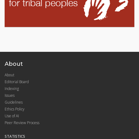
About
About
Editorial Board
Indexing
Issues
Guidelines
Ethics Policy
Use of AI
Peer Review Process
STATISTICS