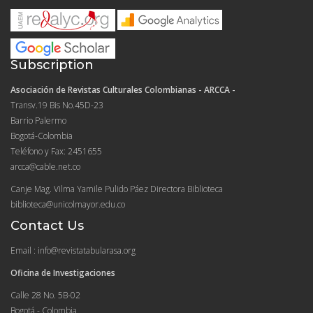
Subscription
Asociación de Revistas Culturales Colombianas - ARCCA -
Transv.19 Bis No.45D-23
Barrio Palermo
Bogotá-Colombia
Teléfono y Fax: 2451655
arcca@cable.net.co
Canje Mag. Vilma Yamile Pulido Páez Directora Biblioteca
biblioteca@unicolmayor.edu.co
Contact Us
Email : info@revistatabularasa.org
Oficina de Investigaciones
Calle 28 No. 5B-02
Bogotá - Colombia