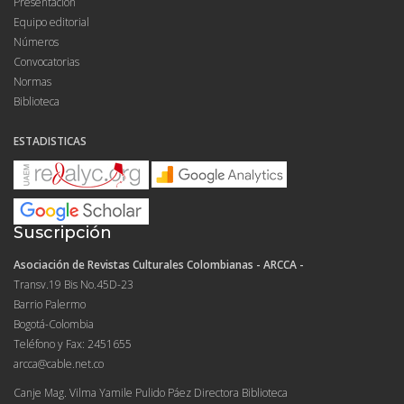
Presentación
Equipo editorial
Números
Convocatorias
Normas
Biblioteca
ESTADISTICAS
Suscripción
Asociación de Revistas Culturales Colombianas - ARCCA -
Transv.19 Bis No.45D-23
Barrio Palermo
Bogotá-Colombia
Teléfono y Fax: 2451655
arcca@cable.net.co
Canje Mag. Vilma Yamile Pulido Páez Directora Biblioteca