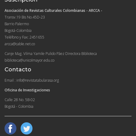
Asociación de Revistas Culturales Colombianas - ARCCA -
Transv.19 Bis No.45D-23
Barrio Palermo
Bogotá-Colombia
Teléfono y Fax: 2451655
arcca@cable.net.co
Canje Mag. Vilma Yamile Pulido Páez Directora Biblioteca
biblioteca@unicolmayor.edu.co
Contacto
Email : info@revistatabularasa.org
Oficina de Investigaciones
Calle 28 No. 5B-02
Bogotá - Colombia