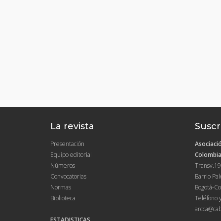
La revista
Suscr
Presentación
Asociació
Equipo editorial
Colombia
Números
Transv.19
Convocatorias
Barrio Pa
Normas
Bogotá-Co
Biblioteca
Teléfono 
arcca@cab
ESTADISTICAS