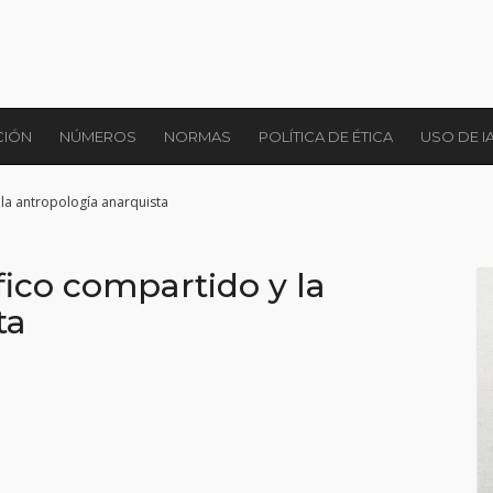
CIÓN
NÚMEROS
NORMAS
POLÍTICA DE ÉTICA
USO DE I
 la antropología anarquista
fico compartido y la
ta