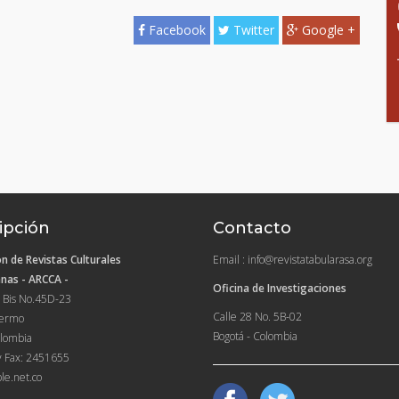
Facebook
Twitter
Google +
ipción
Contacto
n de Revistas Culturales
Email : info@revistatabularasa.org
nas - ARCCA -
Oficina de Investigaciones
 Bis No.45D-23
Calle 28 No. 5B-02
lermo
Bogotá - Colombia
lombia
y Fax: 2451655
le.net.co