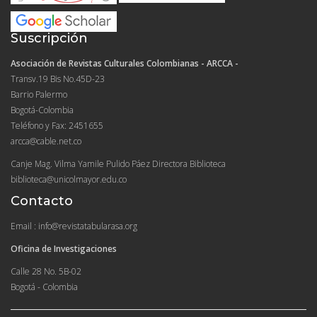
Suscripción
Asociación de Revistas Culturales Colombianas - ARCCA -
Transv.19 Bis No.45D-23
Barrio Palermo
Bogotá-Colombia
Teléfono y Fax: 2451655
arcca@cable.net.co
Canje Mag. Vilma Yamile Pulido Páez Directora Biblioteca
biblioteca@unicolmayor.edu.co
Contacto
Email : info@revistatabularasa.org
Oficina de Investigaciones
Calle 28 No. 5B-02
Bogotá - Colombia