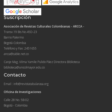
Suscripción
Asociación de Revistas Culturales Colombianas - ARCCA -
Transv.19 Bis No.45D-23
Barrio Palermo
Bogotá-Colombia
Teléfono y Fax: 2451655
arcca@cable.net.co
Canje Mag. Vilma Yamile Pulido Páez Directora Biblioteca
biblioteca@unicolmayor.edu.co
Contacto
Email : info@revistatabularasa.org
Oficina de Investigaciones
Calle 28 No. 5B-02
Bogotá - Colombia