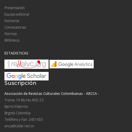
Presentación
Equipo editorial
Números
Convocatorias
Normas
Biblioteca
ESTADISTICAS
Suscripción
Asociación de Revistas Culturales Colombianas - ARCCA -
Transv.19 Bis No.45D-23
Barrio Palermo
Bogotá-Colombia
Teléfono y Fax: 2451655
arcca@cable.net.co