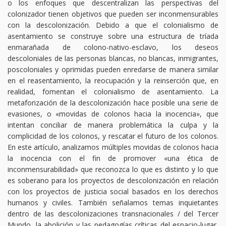
o los enfoques que descentralizan las perspectivas del
colonizador tienen objetivos que pueden ser inconmensurables
con la descolonización. Debido a que el colonialismo de
asentamiento se construye sobre una estructura de tríada
enmarañada de colono-nativo-esclavo, los deseos
descoloniales de las personas blancas, no blancas, inmigrantes,
poscoloniales y oprimidas pueden enredarse de manera similar
en el reasentamiento, la reocupación y la reinserción que, en
realidad, fomentan el colonialismo de asentamiento. La
metaforización de la descolonización hace posible una serie de
evasiones, o «movidas de colonos hacia la inocencia», que
intentan conciliar de manera problemática la culpa y la
complicidad de los colonos, y rescatar el futuro de los colonos.
En este artículo, analizamos múltiples movidas de colonos hacia
la inocencia con el fin de promover «una ética de
inconmensurabilidad» que reconozca lo que es distinto y lo que
es soberano para los proyectos de descolonización en relación
con los proyectos de justicia social basados ​​en los derechos
humanos y civiles. También señalamos temas inquietantes
dentro de las descolonizaciones transnacionales / del Tercer
Mundo, la abolición y las pedagogías críticas del espacio-lugar,