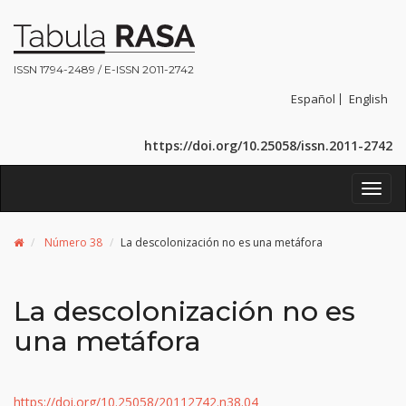
ISSN 1794-2489 / E-ISSN 2011-2742
Español
English
https://doi.org/10.25058/issn.2011-2742
Toggl
navig
Número 38
La descolonización no es una metáfora
La descolonización no es
una metáfora
https://doi.org/10.25058/20112742.n38.04