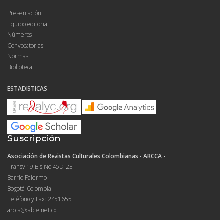
Presentación
Equipo editorial
Números
Convocatorias
Normas
Biblioteca
ESTADISTICAS
Suscripción
Asociación de Revistas Culturales Colombianas - ARCCA -
Transv.19 Bis No.45D-23
Barrio Palermo
Bogotá-Colombia
Teléfono y Fax: 2451655
arcca@cable.net.co