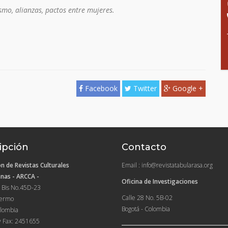
smo, alianzas, pactos entre mujeres.
Facebook
Twitter
Google +
ipción
Contacto
n de Revistas Culturales
Email : info@revistatabularasa.org
nas - ARCCA -
Oficina de Investigaciones
 Bis No.45D-23
Calle 28 No. 5B-02
lermo
Bogotá - Colombia
lombia
y Fax: 2451655