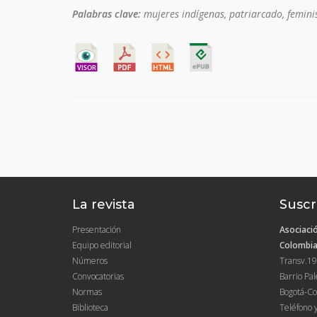
Palabras clave:
mujeres indígenas, patriarcado, femini
La revista
Suscr
Presentación
Asociació
Equipo editorial
Colombia
Números
Transv.19
Convocatorias
Barrio Pa
Normas
Bogotá-Co
Biblioteca
Teléfono 