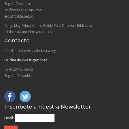
Bogotá-Colombia
Teléfono y Fax: 2451655
arcca@cable.net.co
Canje Mag. Vilma Yamile Pulido Páez Directora Biblioteca
biblioteca@unicolmayor.edu.co
Contacto
Email : info@revistatabularasa.org
Oficina de Investigaciones
Calle 28 No. 5B-02
Bogotá - Colombia
Inscríbete a nuestra Newsletter
Email: