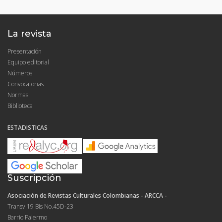
La revista
Presentación
Equipo editorial
Números
Convocatorias
Normas
Biblioteca
ESTADISTICAS
Suscripción
Asociación de Revistas Culturales Colombianas - ARCCA -
Transv.19 Bis No.45D-23
Barrio Palermo