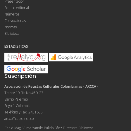
Presentación
Equipo editorial
Números
Convocatorias
Normas
Biblioteca
ESTADISTICAS
Suscripción
Asociación de Revistas Culturales Colombianas - ARCCA -
Transv.19 Bis No.45D-23
Barrio Palermo
Bogotá-Colombia
Teléfono y Fax: 2451655
arcca@cable.net.co
Canje Mag. Vilma Yamile Pulido Páez Directora Biblioteca